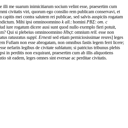
e
illi
me
suarum
inimicitiarum
socium
velint
esse,
praesertim cum
mmi
civitatis
viri,
quorum
ego
consilio
rem
publicam
conservavi,
et
m
capitis
mei
contra
salutem
rei
publicae,
sed
salvis
auspiciis
rogatam
ndictum.
Mihi
ipsi
omnino
omnino
k all.
: homini
PB
Σ
:
om. c
llud
iure
rogatum
dicere
ausi sunt
quod
nullo
exemplo
fieri
potuit,
um?
Qui
si
plebeius
omnino
omnino
Hb
ς
t
: omnium
rell.
esse
non
natus
ratus
ratus
suppl. Ernesti
sed
etiam
perniciosissimae
res
res] leges
gem
Fufiam
non
esse
abrogatam,
non
omnibus
fastis
legem
ferri
licere;
esse
nefariis
legibus
de
civitate
sublatum;
si
patricius
tribunus
plebis
ipsi
in
perditis
non
exquirant,
praesertim cum
ab
illis
aliquotiens
atio
sit
eadem,
leges
omnes
sint
eversae
ac
perditae
civitatis.