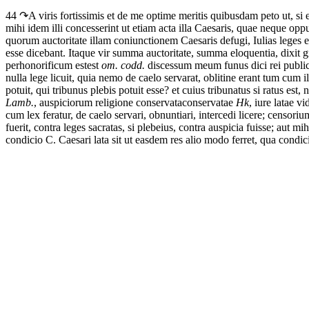
44 ↷
A
viris
fortissimis
et
de
me
optime
meritis
quibusdam
peto
ut,
si
mihi
idem
illi
concesserint
ut
etiam
acta
illa
Caesaris,
quae
neque
opp
quorum
auctoritate
illam
coniunctionem
Caesaris
defugi,
Iulias
leges
e
esse
dicebant.
Itaque
vir
summa
auctoritate,
summa
eloquentia,
dixit
g
perhonorificum
est
est
om. codd.
discessum
meum
funus
dici
rei
publi
nulla
lege
licuit,
quia
nemo
de
caelo
servarat,
obliti
ne
erant
tum
cum
i
potuit,
qui
tribunus
plebis
potuit
esse?
et
cuius
tribunatus
si
ratus est
,
n
Lamb.
,
auspiciorum
religione
conservata
conservatae
Hk
,
iure
latae
vi
cum
lex
feratur,
de
caelo
servari,
obnuntiari,
intercedi
licere;
censoriu
fuerit,
contra
leges
sacratas,
si
plebeius,
contra
auspicia
fuisse;
aut
mih
condicio
C.
Caesari
lata sit
ut
easdem
res
alio
modo
ferret,
qua
condic