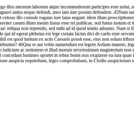
ego
illos
meorum
laborum
atque
incommodorum
participes
esse
nolui,
n
ugnavi
antea
neque
defendi,
meo
iam
iure
possim
defendere.
45
Nam
su
t
ceteras
illo
consule
rogatas
iure
latas
negant:
idem
illam
proscriptione
raviter
casum
illum
meum
funus
esse
rei
publicae,
sed
funus
iustum
et
i
cae:
reliqua
non
reprendo,
sed
mihi
ad
id
quod
sentio
adsumo.
Nam
si
i
lle
qui
id
egerat
plebeius
est
lege
curiata
factus
dici
de
caelo
esse
servat
ihil
est
quod
inritum
ex
actis
Caesaris
possit
esse,
eius
non
solum
tribu
debuntur?
46
Qua
re
aut
vobis
statuendum
est
legem
Aeliam
manere,
le
m
iudicium
ac
notionem
et
illud
morum
severissimum
magisterium
non
i
concedant
homines
oportet
in
rebus
bonis
non
exquirere
ea
iura
quae
ione
auspicia
requirebant,
leges
comprobabant,
in
Clodio
auspiciorum
r