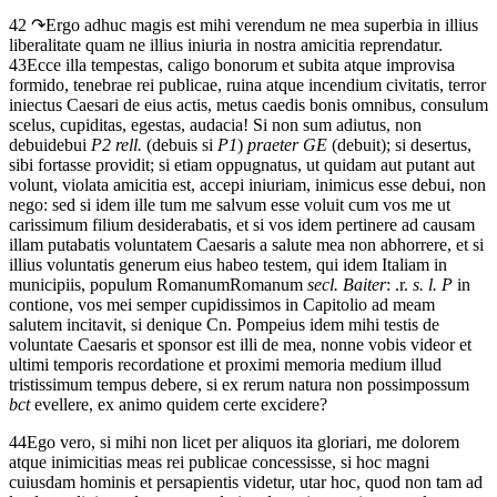
42 ↷
Ergo
adhuc
magis
est
mihi
verendum
ne
mea
superbia
in
illius
liberalitate
quam
ne
illius
iniuria
in
nostra
amicitia
reprendatur.
43
Ecce
illa
tempestas,
caligo
bonorum
et
subita
atque
improvisa
formido,
tenebrae
rei
publicae,
ruina
atque
incendium
civitatis,
terror
iniectus
Caesari
de
eius
actis,
metus
caedis
bonis
omnibus,
consulum
scelus,
cupiditas,
egestas,
audacia!
Si
non
sum
adiutus,
non
debui
debui
P2 rell.
(debuis si
P1
)
praeter GE
(debuit)
;
si
desertus,
sibi
fortasse
providit;
si
etiam
oppugnatus,
ut
quidam
aut
putant
aut
volunt,
violata
amicitia
est,
accepi
iniuriam,
inimicus
esse
debui,
non
nego:
sed
si
idem
ille
tum
me
salvum
esse
voluit
cum
vos
me
ut
carissimum
filium
desiderabatis,
et
si
vos
idem
pertinere
ad
causam
illam
putabatis
voluntatem
Caesaris
a
salute
mea
non
abhorrere,
et
si
illius
voluntatis
generum
eius
habeo
testem,
qui
idem
Italiam
in
municipiis,
populum
Romanum
Romanum
secl. Baiter
: .r.
s. l. P
in
contione,
vos
mei
semper
cupidissimos
in
Capitolio
ad
meam
salutem
incitavit,
si
denique
Cn.
Pompeius
idem
mihi
testis
de
voluntate
Caesaris
et
sponsor
est
illi
de
mea,
nonne
vobis
videor
et
ultimi
temporis
recordatione
et
proximi
memoria
medium
illud
tristissimum
tempus
debere,
si
ex
rerum
natura
non
possim
possum
bct
evellere,
ex
animo
quidem
certe
excidere?
44
Ego
vero,
si
mihi
non
licet
per
aliquos
ita
gloriari,
me
dolorem
atque
inimicitias
meas
rei
publicae
concessisse,
si
hoc
magni
cuiusdam
hominis
et
persapientis
videtur,
utar
hoc,
quod
non
tam
ad