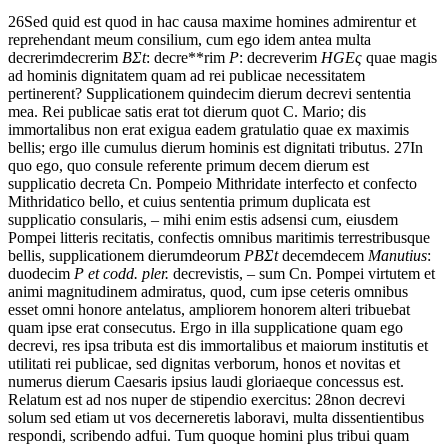
26
Sed
quid
est
quod
in
hac
causa
maxime
homines
admirentur
et
reprehendant
meum
consilium,
cum
ego
idem
antea
multa
decrerim
decrerim
B
Σ
t
: decre**rim
P
: decreverim
HGE
ς
quae
magis
ad
hominis
dignitatem
quam
ad
rei
publicae
necessitatem
pertinerent?
Supplicationem
quindecim
dierum
decrevi
sententia
mea.
Rei
publicae
satis
erat
tot
dierum
quot
C.
Mario;
dis
immortalibus
non
erat
exigua
eadem
gratulatio
quae
ex
maximis
bellis;
ergo
ille
cumulus
dierum
hominis
est
dignitati
tributus.
27
In
quo
ego,
quo
consule
referente
primum
decem
dierum
est
supplicatio
decreta
Cn.
Pompeio
Mithridate
interfecto
et
confecto
Mithridatico
bello,
et
cuius
sententia
primum
duplicata est
supplicatio
consularis,
–
mihi
enim
estis
adsensi
cum,
eiusdem
Pompei
litteris
recitatis,
confectis
omnibus
maritimis
terrestribus
que
bellis,
supplicationem
dierum
deorum
PB
Σ
t
decem
decem
Manutius
:
duodecim
P et codd. pler.
decrevistis,
–
sum
Cn.
Pompei
virtutem
et
animi
magnitudinem
admiratus,
quod,
cum
ipse
ceteris
omnibus
esset
omni
honore
antelatus,
ampliorem
honorem
alteri
tribuebat
quam
ipse
erat
consecutus.
Ergo
in
illa
supplicatione
quam
ego
decrevi,
res
ipsa
tributa est
dis
immortalibus
et
maiorum
institutis
et
utilitati
rei
publicae,
sed
dignitas
verborum,
honos
et
novitas
et
numerus
dierum
Caesaris
ipsius
laudi
gloriae
que
concessus est
.
Relatum est
ad
nos
nuper
de
stipendio
exercitus:
28
non
decrevi
solum
sed
etiam
ut
vos
decerneretis
laboravi,
multa
dissentientibus
respondi,
scribendo
adfui.
Tum
quoque
homini
plus
tribui
quam