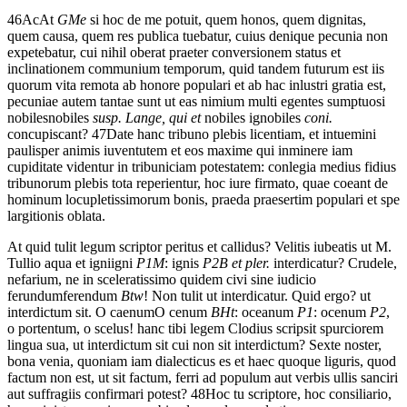
46
Ac
At
GMe
si
hoc
de
me
potuit,
quem
honos,
quem
dignitas,
quem
causa,
quem
res
publica
tuebatur,
cuius
denique
pecunia
non
expetebatur,
cui
nihil
oberat
praeter
conversionem
status
et
inclinationem
communium
temporum,
quid
tandem
futurum
est
iis
quorum
vita
remota
ab
honore
populari
et
ab
hac
inlustri
gratia
est,
pecuniae
autem
tantae
sunt
ut
eas
nimium
multi
egentes
sumptuosi
nobiles
nobiles
susp. Lange, qui et
nobiles ignobiles
coni.
concupiscant?
47
Date
hanc
tribuno
plebis
licentiam,
et
intuemini
paulisper
animis
iuventutem
et
eos
maxime
qui
inminere
iam
cupiditate
videntur
in
tribuniciam
potestatem:
conlegia
medius
fidius
tribunorum
plebis
tota
reperientur,
hoc
iure
firmato,
quae
coeant
de
hominum
locupletissimorum
bonis,
praeda
praesertim
populari
et
spe
largitionis
oblata.
At
quid
tulit
legum
scriptor
peritus
et
callidus?
Velitis
iubeatis
ut
M.
Tullio
aqua
et
igni
igni
P1M
: ignis
P2B et pler.
interdicatur?
Crudele,
nefarium,
ne
in
sceleratissimo
quidem
civi
sine
iudicio
ferundum
ferendum
Btw
!
Non
tulit
ut
interdicatur.
Quid
ergo?
ut
interdictum sit
.
O
caenum
O cenum
BHt
: oceanum
P1
: ocenum
P2
,
o
portentum,
o
scelus!
hanc
tibi
legem
Clodius
scripsit
spurciorem
lingua
sua,
ut
interdictum sit
cui
non
sit
interdictum?
Sexte
noster,
bona
venia,
quoniam
iam
dialecticus
es
et
haec
quoque
liguris,
quod
factum
non
est,
ut
sit
factum,
ferri
ad
populum
aut
verbis
ullis
sanciri
aut
suffragiis
confirmari
potest?
48
Hoc
tu
scriptore,
hoc
consiliario,