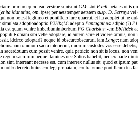
actam:
primum
quod
eae
vestrae
sunt
sunt
GM
: sint
P rell.
aetates
ut
is
qu
(
et ita Manutius, om.
ipse)
per
aetatem
per aetatem
susp. D. Serruys
vel 
qui
non
potest
legitimo
et
pontificio
iure
quaerat,
et
ita
adoptet
ut
ne
qui
c
simulata
adoptio
adoptio
P2Hb
ς
M
: adeptio
Pantagathus
: adipio (?)
P1
ia
est
quam
venire
imberbum
imberbum
PG Charisius
: -em
BbHMek
a
populi
Romani
sibi
velle
adoptare;
id
autem
scire
et
videre
omnis,
non
ossit,
idcirco
adoptari?
neque
id
obscure
obscurari, iam
Lange
;
nam
ado
tionis:
iam
omnium
sacra
interierint,
quorum
custodes
vos
esse
debetis,
in
sacerdotium
cum
possit
venire,
quia
patricio
non
sit
is
locus,
non
ven
e
regem
sacrorum
neque
flamines
nec
Salios
habebit,
nec
ex
parte
dimi
non
sint,
intereant
necesse est
,
cum
interrex
nullus
sit,
quod
et
ipsum
pat
em
nullo
decreto
huius
conlegi
probatam,
contra
omne
pontificum
ius
fa