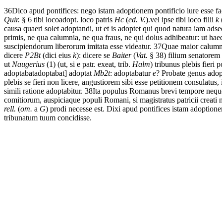
36
Dico
apud
pontifices:
nego
istam
adoptionem
pontificio
iure
esse
f
Quir.
§ 6
tibi
loco
adopt. loco patris
Hc
(
ed. V.
).
vel ipse tibi loco filii
k
causa
quaeri
solet
adoptandi,
ut
et
is
adoptet
qui
quod
natura
iam
adse
primis,
ne
qua
calumnia,
ne
qua
fraus,
ne
qui
dolus
adhibeatur:
ut
hae
suscipiendorum
liberorum
imitata esse
videatur.
37
Quae
maior
calumn
dicere
P2Bt
(dici eius
k
): dicere se
Baiter
(
Vat.
§ 38)
filium
senatorem
ut
Naugerius
(1) (ut, si e patr. exeat, trib.
Halm
)
tribunus
plebis
fieri
p
adoptabat
adoptabat] adoptat
Mb2t
: adoptabatur
e
?
Probate
genus
adop
plebis
se
fieri
non
licere,
angustiorem
sibi
esse
petitionem
consulatus,
simili
ratione
adoptabitur.
38
Ita
populus
Romanus
brevi
tempore
nequ
comitiorum,
auspicia
que
populi
Romani,
si
magistratus
patricii
creati
rell.
(
om.
a
G
)
prodi
necesse est
.
Dixi
apud
pontifices
istam
adoption
tribunatum
tuum
concidisse.