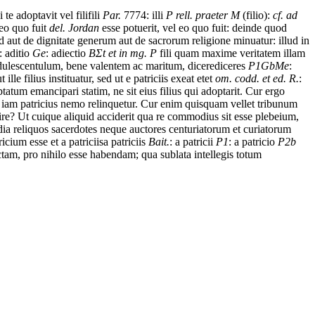
i
te
adoptavit
vel
fili
fili
Par.
7774: illi
P rell. praeter M
(filio):
cf. ad
eo quo fuit
del. Jordan
esse
potuerit,
vel
eo
quo
fuit:
deinde
quod
d
aut
de
dignitate
generum
aut
de
sacrorum
religione
minuatur:
illud
in
: aditio
Ge
: adiectio
B
Σ
t et in mg. P
fili
quam
maxime
veritatem
illam
dulescentulum,
bene
valentem
ac
maritum,
dicere
diceres
P1GbMe
:
ut
ille
filius
instituatur,
sed
ut
e
patriciis
exeat
et
et
om. codd. et ed. R.
:
ptatum
emancipari
statim,
ne
sit
eius
filius
qui
adoptarit.
Cur
ergo
iam
patricius
nemo
relinquetur.
Cur
enim
quisquam
vellet
tribunum
ire?
Ut
cuique
aliquid
acciderit
qua
re
commodius
sit
esse
plebeium,
dia
reliquos
sacerdotes
neque
auctores
centuriatorum
et
curiatorum
ricium
esse
et
a
patriciis
a patriciis
Bait.
: a patricii
P1
: a patricio
P2b
ctam,
pro
nihilo
esse
habendam;
qua
sublata
intellegis
totum