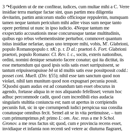
3 ↷
Equidem
ut
de
me
confitear,
iudices,
cum
multae
mihi
a
C.
Verre
insidiae
terra
mari
que
factae sint
,
quas
partim
mea
diligentia
devitarim,
partim
amicorum
studio
officio
que
reppulerim,
numquam
tamen
neque
tantum
periculum
mihi
adire
visus sum
neque
tanto
opere
pertimui
ut
nunc
in
ipso
iudicio.
4
Neque
tantum
me
exspectatio
accusationis
meae
concursus
que
tantae
multitudinis,
quibus
ego
rebus
vehementissime
perturbor,
commovet
quantum
istius
insidiae
nefariae,
quas
uno
tempore
mihi,
vobis,
M'.
Glabrioni,
populo
Romano
populo r.
π
K
: p. r.
D al.
: praetori
δ
.
Fort.
Glabrioni
praetori, populo Romano:
Cl. Rev. l. c.
,
sociis,
exteris
nationibus,
ordini,
nomini
denique
senatorio
facere
conatur;
qui
ita
dictitat,
iis
esse
metuendum
qui
quod
ipsis
solis
satis
esset
surripuissent,
se
tantum
eripuisse
rapuisse
b
δ
ut
id
multis
satis
esse
possit
possit
codd.
:
posset
coni. Muell.
(
Div.
§55)
;
nihil
esse
tam
sanctum
quod
non
violari,
nihil
tam
munitum
quod
non
expugnari
pecunia
possit.
5
Quodsi
quam
audax
est
ad conandum
tam
esset
obscurus
in
agendo,
fortasse
aliqua
in
re
nos
aliquando
fefellisset;
verum
hoc
adhuc
percommode
cadit,
quod
cum
incredibili
eius
audacia
singularis
stultitia
coniuncta est
;
nam
ut
apertus
in
corripiendis
pecuniis
fuit,
sic
in
spe
corrumpendi
iudici
perspicua
sua
consilia
conatus
que
omnibus
fecit.
Semel
ait
se
in
vita
pertimuisse,
–
tum
cum
primum
primus
p
δ
: primo
L
:
om. Asc.
reus a me
b Schol.
Gronov.
a
me
reus
factus sit
;
quod,
cum
e
provincia
recens
esset,
invidia
que
et
infamia
non
recenti
sed
vetere
ac
diuturna
flagraret,