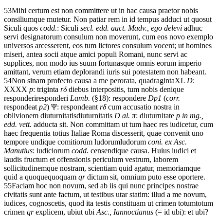
53
Mihi
certum est
non
committere
ut
in
hac
causa
praetor
nobis
consilium
que
mutetur.
Non
patiar
rem
in
id
tempus
adduci
ut
quos
ut
Siculi quos
codd.
: Siculi
secl. edd. auct. Madv., ego delevi
adhuc
servi
designatorum
consulum
non
moverunt,
cum
eos
novo
exemplo
universos
arcesserent,
eos
tum
lictores
consulum
vocent;
ut
homines
miseri,
antea
socii
atque
amici
populi
Romani,
nunc
servi
ac
supplices,
non
modo
ius
suum
fortunas
que
omnis
eorum
imperio
amittant,
verum
etiam
deplorandi
iuris
sui
potestatem
non
habeant.
54
Non
sinam
profecto
causa
a
me
perorata,
quadraginta
XL
D
:
XXXX
p
: triginta
r
δ
diebus
interpositis,
tum
nobis
denique
responderi
responderi
Lamb.
(§18): respondere
Dp1
(
corr.
respondeat
p2
)
Ψ
: respondeant
r
δ
cum
accusatio
nostra
in
oblivionem
diuturnitatis
diuturnitatis
D al.
π
: diuturnitate
p in mg.,
edd. vett.
adducta sit
.
Non
committam
ut
tum
haec
res
iudicetur,
cum
haec
frequentia
totius
Italiae
Roma
discesserit,
quae
convenit
uno
tempore
undique
comitiorum
ludorum
ludorum
coni. ex Asc.
Manutius
: iudiciorum
codd.
censendi
que
causa.
Huius
iudici
et
laudis
fructum
et
offensionis
periculum
vestrum,
laborem
sollicitudinem
que
nostram,
scientiam
quid
agatur,
memoriam
que
quid
a
quoque
quoquam
qr
dictum sit
,
omnium
puto
esse
oportere.
55
Faciam
hoc
non
novum,
sed
ab
iis
qui
nunc
principes
nostrae
civitatis
sunt
ante
factum,
ut
testibus
utar
statim:
illud
a
me
novum,
iudices,
cognoscetis,
quod
ita
testis
constituam
ut
crimen
totum
totum
crimen
qr
explicem,
ubi
ut ubi
Asc., Iannoctianus
(= id ubi): et ubi?