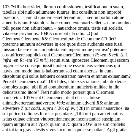
103 ↷
Ubi
hoc
videt,
illorum
confessionem,
testificationem
suam,
tabellas
sibi
nullo
adiumento
futuras,
init
consilium
non
improbi
praetoris,
–
nam
id
quidem
esset
ferendum,
–
sed
importuni
atque
amentis
tyranni:
statuit,
si
hoc
crimen
extenuari
vellet,
–
nam
omnino
tolli
posse
non
arbitrabatur,
–
nauarchos
omnis,
testis
sui
sceleris,
vita
esse
privandos.
104
Occurrebat
illa
ratio:
„
Quid
Cleomene
Cleomene
RS
: Cleomeni
p
δ
: de Cleomene
G3
fiet?
potero
ne
animum
advertere
in
eos
quos
dicto
audientis
esse
iussi,
missum
facere
eum
cui
potestatem
imperium
que
permisi?
potero
ne
eos
adficere
supplicio
qui
Cleomenen
Cleomenen
R
: -em
S rell.
(
l.
1
infra
-en
R
: -em
VS rell.
)
secuti sunt
,
ignoscere
Cleomeni
qui
secum
fugere
et
se
consequi
iussit?
potero
ne
esse
in
eos
vehemens
qui
navis
non
modo
inanis
habuerunt
sed
etiam
apertas,
in
eum
dissolutus
qui
solus
habuerit
constratam
navem
et
minus
exinanitam?
Pereat
Cleomenes
una
!“
Ubi
fides,
ubi
exsecrationes,
ubi
dexterae
complexus
que,
ubi
illud
contubernium
muliebris
militiae
in
illo
delicatissimo
litore?
Fieri
nullo
modo
poterat
quin
Cleomeni
parceretur.
105
Vocat
Cleomenen,
dicit
ei
se
statuisse
animadvertere
animadvertere
V
π
k
: animum adverti
RS
: animum
advertere
Z
(
ut codd. supra l.
20:
cf.
iv, §28)
in
omnis
nauarchos;
ita
sui
periculi
rationes
ferre
ac
postulare.
„
Tibi
uni
parcam
et
potius
istius
culpae
crimen
vituperationem
que
inconstantiae
suscipiam
quam
aut
quam aut
Vpk
δ
: quam ut
R
: quam
SD
Ψ
in
te
sim
crudelis
aut
tot
tam
gravis
testis
vivos
incolumis
que
esse
patiar
.“
Agit
gratias