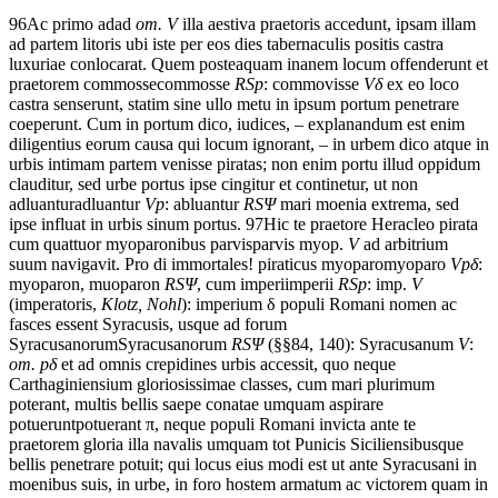
96
Ac
primo
ad
ad
om. V
illa
aestiva
praetoris
accedunt,
ipsam
illam
ad
partem
litoris
ubi
iste
per
eos
dies
tabernaculis
positis
castra
luxuriae
conlocarat.
Quem
posteaquam
inanem
locum
offenderunt
et
praetorem
commosse
commosse
RSp
: commovisse
V
δ
ex
eo
loco
castra
senserunt,
statim
sine
ullo
metu
in
ipsum
portum
penetrare
coeperunt.
Cum
in
portum
dico,
iudices,
–
explanandum
est
enim
diligentius
eorum
causa
qui
locum
ignorant,
–
in
urbem
dico
atque
in
urbis
intimam
partem
venisse
piratas;
non
enim
portu
illud
oppidum
clauditur,
sed
urbe
portus
ipse
cingitur
et
continetur,
ut
non
adluantur
adluantur
Vp
: abluantur
RS
Ψ
mari
moenia
extrema,
sed
ipse
influat
in
urbis
sinum
portus.
97
Hic
te
praetore
Heracleo
pirata
cum
quattuor
myoparonibus
parvis
parvis myop.
V
ad
arbitrium
suum
navigavit.
Pro
di
immortales!
piraticus
myoparo
myoparo
Vp
δ
:
myoparon, muoparon
RS
Ψ
,
cum
imperi
imperii
RSp
: imp.
V
(imperatoris,
Klotz, Nohl
): imperium
δ
populi
Romani
nomen
ac
fasces
essent
Syracusis,
usque ad
forum
Syracusanorum
Syracusanorum
RS
Ψ
(§§84, 140): Syracusanum
V
:
om. p
δ
et
ad
omnis
crepidines
urbis
accessit,
quo
neque
Carthaginiensium
gloriosissimae
classes,
cum
mari
plurimum
poterant,
multis
bellis
saepe
conatae
umquam
aspirare
potuerunt
potuerant
π
,
neque
populi
Romani
invicta
ante
te
praetorem
gloria
illa
navalis
umquam
tot
Punicis
Siciliensibus
que
bellis
penetrare
potuit;
qui
locus
eius modi
est
ut
ante
Syracusani
in
moenibus
suis,
in
urbe,
in
foro
hostem
armatum
ac
victorem
quam
in