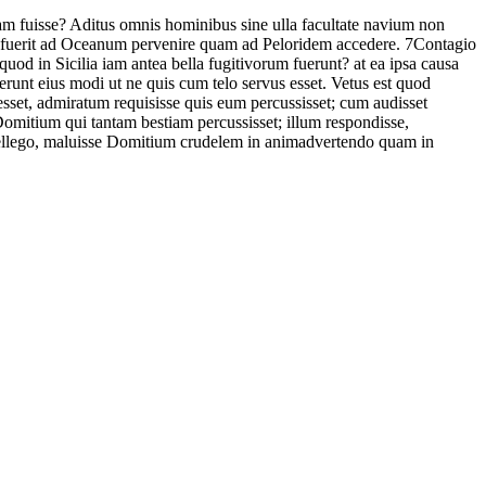
sam
fuisse?
Aditus
omnis
hominibus
sine
ulla
facultate
navium
non
fuerit
ad
Oceanum
pervenire
quam
ad
Peloridem
accedere.
7
Contagio
quod
in
Sicilia
iam
antea
bella
fugitivorum
fuerunt?
at
ea
ipsa
causa
erunt
eius modi
ut
ne
quis
cum
telo
servus
esset.
Vetus
est
quod
esset
,
admiratum
requisisse
quis
eum
percussisset;
cum
audisset
omitium
qui
tantam
bestiam
percussisset;
illum
respondisse,
ellego,
maluisse
Domitium
crudelem
in
animadvertendo
quam
in