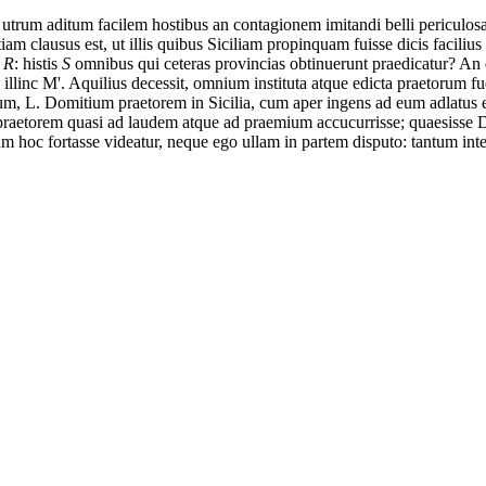
utrum
aditum
facilem
hostibus
an
contagionem
imitandi
belli
periculo
tiam
clausus est
,
ut
illis
quibus
Siciliam
propinquam
fuisse
dicis
facilius
s
R
: histis
S
omnibus
qui
ceteras
provincias
obtinuerunt
praedicatur?
An
illinc
M'.
Aquilius
decessit,
omnium
instituta
atque
edicta
praetorum
fu
um,
L.
Domitium
praetorem
in
Sicilia,
cum
aper
ingens
ad
eum
adlatus 
praetorem
quasi
ad
laudem
atque
ad
praemium
accucurrisse;
quaesisse
D
um
hoc
fortasse
videatur,
neque
ego
ullam
in
partem
disputo:
tantum
int