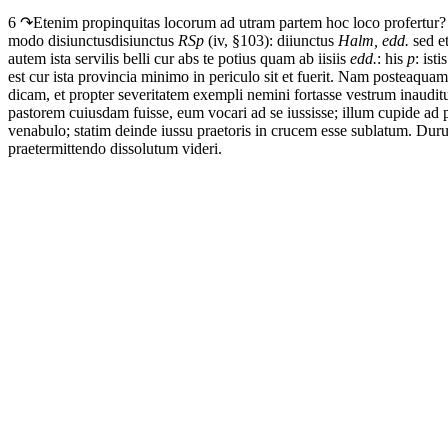
6 ↷
Etenim
propinquitas
locorum
ad
utram
partem
hoc
loco
profertur?
modo
disiunctus
disiunctus
RSp
(iv, §103): diiunctus
Halm, edd.
sed
e
autem
ista
servilis
belli
cur
abs
te
potius
quam
ab
iis
iis
edd.
: his
p
: isti
est
cur
ista
provincia
minimo
in
periculo
sit
et
fuerit.
Nam
posteaquam
dicam,
et
propter
severitatem
exempli
nemini
fortasse
vestrum
inaudit
pastorem
cuiusdam
fuisse,
eum
vocari
ad
se
iussisse;
illum
cupide
ad
venabulo;
statim
deinde
iussu
praetoris
in
crucem
esse
sublatum.
Dur
praetermittendo
dissolutum
videri.