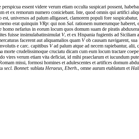
e
perspicua
essent
videre
verum
etiam
occulta
suspicari
possent,
habeba
um
et
ex
remorum
numero
coniciebant.
Iste,
quod
omnis
qui
artifici
aliq
o
est,
universos
ad
palum
alligasset,
clamorem
populi
fore
suspicabatur,
nemo
erat
quin
quin
VRp
: qui non
Sal.
rationem
numerum
que
haberet,
e
homo
nefarius
in
eorum
locum
quos
domum
suam
de
piratis
abduxera
ites
fuisse
insimulabat
insimulat
V
,
et
ex
Hispania
fugientis
ad
Siciliam
ercaturas
facerent
aut
aliquam
alios quam
V
ob
causam
navigarent,
sua
involutis e carc. capitibus
V
ad
palum
atque
ad
necem
rapiebantur,
alii,
ma
morte
crudelissimo
que
cruciatu
dicam
cum
eum
locum
tractare
coepe
do
vires
verum
etiam
vita
deficiat,
id
mihi
praeclarum
et
iucundum
put
Romam
missi,
formosi
homines
et
adulescentes
et
artifices
domum
abdu
ta
secl. Bonnet
: sublata
Heraeus, Eberh.
,
omne
aurum
et
ablatum et
Halm