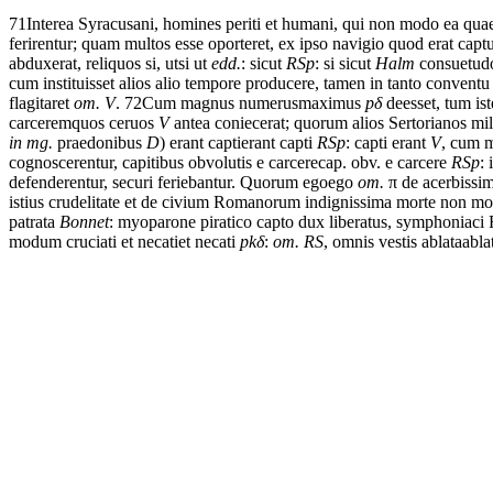
71
Interea
Syracusani,
homines
periti
et
humani,
qui
non
modo
ea
qua
ferirentur;
quam
multos
esse
oporteret,
ex
ipso
navigio
quod
erat
capt
abduxerat,
reliquos
si,
ut
si ut
edd.
: sicut
RSp
: si sicut
Halm
consuetud
cum
instituisset
alios
alio
tempore
producere,
tamen
in
tanto
conventu
flagitaret
om. V
.
72
Cum
magnus
numerus
maximus
p
δ
deesset,
tum
ist
carcerem
quos ceruos
V
antea
coniecerat;
quorum
alios
Sertorianos
mil
in mg.
praedonibus
D
)
erant
capti
erant capti
RSp
: capti erant
V
,
cum
m
cognoscerentur,
capitibus
obvolutis
e
carcere
cap. obv. e carcere
RSp
: 
defenderentur,
securi
feriebantur.
Quorum
ego
ego
om.
π
de
acerbissi
istius
crudelitate
et
de
civium
Romanorum
indignissima
morte
non
mo
patrata
Bonnet
:
myoparone
piratico
capto
dux
liberatus,
symphoniaci
modum
cruciati
et
necati
et necati
pk
δ
:
om. RS
,
omnis
vestis
ablata
abla