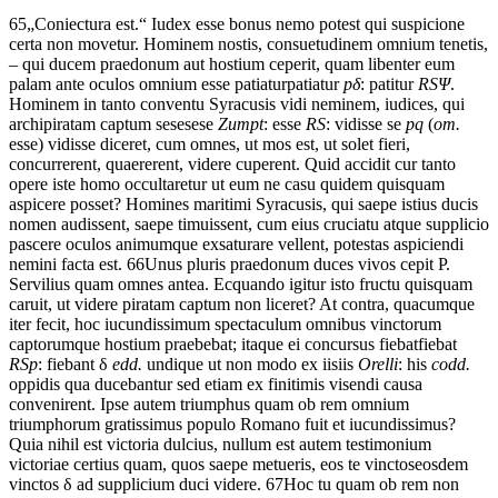
65
„
Coniectura
est
.“
Iudex
esse
bonus
nemo
potest
qui
suspicione
certa
non
movetur.
Hominem
nostis,
consuetudinem
omnium
tenetis,
–
qui
ducem
praedonum
aut
hostium
ceperit,
quam
libenter
eum
palam
ante
oculos
omnium
esse
patiatur
patiatur
p
δ
: patitur
RS
Ψ
.
Hominem
in
tanto
conventu
Syracusis
vidi
neminem,
iudices,
qui
archipiratam
captum
sese
sese
Zumpt
: esse
RS
: vidisse se
pq
(
om.
esse)
vidisse
diceret,
cum
omnes,
ut
mos
est,
ut
solet
fieri,
concurrerent,
quaererent,
videre
cuperent.
Quid
accidit
cur
tanto
opere
iste
homo
occultaretur
ut
eum
ne
casu
quidem
quisquam
aspicere
posset?
Homines
maritimi
Syracusis,
qui
saepe
istius
ducis
nomen
audissent,
saepe
timuissent,
cum
eius
cruciatu
atque
supplicio
pascere
oculos
animum
que
exsaturare
vellent,
potestas
aspiciendi
nemini
facta est
.
66
Unus
pluris
praedonum
duces
vivos
cepit
P.
Servilius
quam
omnes
antea.
Ecquando
igitur
isto
fructu
quisquam
caruit,
ut
videre
piratam
captum
non
liceret?
At
contra,
quacumque
iter
fecit,
hoc
iucundissimum
spectaculum
omnibus
vinctorum
captorum
que
hostium
praebebat;
itaque
ei
concursus
fiebat
fiebat
RSp
: fiebant
δ
edd.
undique
ut
non
modo
ex
iis
iis
Orelli
: his
codd.
oppidis
qua
ducebantur
sed
etiam
ex
finitimis
visendi
causa
convenirent.
Ipse
autem
triumphus
quam
ob
rem
omnium
triumphorum
gratissimus
populo
Romano
fuit
et
iucundissimus?
Quia
nihil
est
victoria
dulcius,
nullum
est
autem
testimonium
victoriae
certius
quam,
quos
saepe
metueris,
eos
te
vinctos
eosdem
vinctos
δ
ad
supplicium
duci
videre.
67
Hoc
tu
quam
ob
rem
non