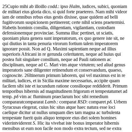
25
Cupio
mihi
ab
illo
illo
codd.
: ipso
Halm
,
iudices,
subici,
quoniam
de
militari
eius
gloria
dico,
si
quid
forte
praetereo.
Nam
mihi
videor
iam
de
omnibus
rebus
eius
gestis
dixisse,
quae
quidem
ad
belli
fugitivorum
suspicionem
pertinerent;
certe
nihil
sciens
praetermisi.
Habetis
hominis
consilia,
diligentiam,
vigilantiam,
custodiam
defensionem
que
provinciae.
Summa
illuc
pertinet,
ut
sciatis,
quoniam
plura
genera
sunt
imperatorum,
ex
quo
genere
iste
sit,
ne
qui
diutius
in
tanta
penuria
virorum
fortium
talem
imperatorem
ignorare
possit.
Non
ad
Q.
Maximi
sapientiam
neque
ad
illius
superioris
Africani
in
re
gerunda
celeritatem,
neque
ad
huius
qui
postea
fuit
singulare
consilium,
neque
ad
Pauli
rationem
ac
disciplinam,
neque
ad
C.
Mari
vim
atque
virtutem;
sed
aliud
genus
imperatoris
sane
diligenter
retinendum
et
conservandum,
quaeso,
cognoscite.
26
Itinerum
primum
laborem,
qui
vel
maximus
est
in
re
militari,
iudices,
et
in
Sicilia
maxime necessarius
,
accipite
quam
facilem
sibi
iste
et
iucundum
ratione
consilio
que
reddiderit.
Primum
temporibus
hibernis
ad
magnitudinem
frigorum
et
tempestatum
et ad
temp.
p
δ
vim
ac
fluminum
praeclarum
hoc
sibi
remedium
compararat
compararat
Lamb.
: comparat
RSD
: comparet
p
δ
.
Urbem
Syracusas
elegerat,
cuius
hic
situs
atque
haec
natura
esse
loci
caeli
que
dicitur
ut
nullus
umquam
dies
tam
magna
ac
turbulenta
tempestate
fuerit
quin
aliquo
tempore
eius
diei
solem
homines
viderint
viderent
S
.
Hic
ita
vivebat
iste
bonus
imperator
hibernis
mensibus
ut
eum
non
facile
non
modo
extra
tectum,
sed
ne
extra