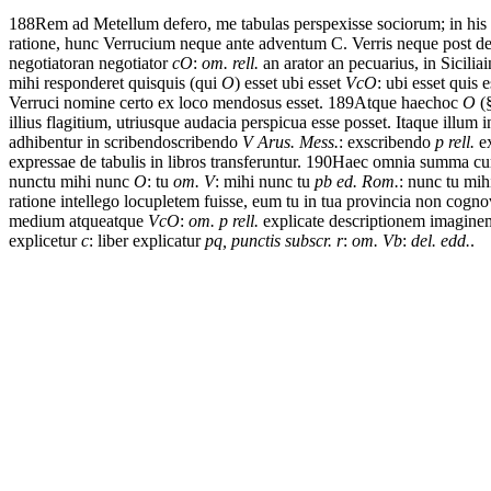
188
Rem
ad
Metellum
defero,
me
tabulas
perspexisse
sociorum;
in
his
ratione,
hunc
Verrucium
neque
ante
adventum
C.
Verris
neque
post
d
negotiator
an negotiator
cO
:
om. rell.
an
arator
an
pecuarius,
in
Sicilia
i
mihi
responderet
quis
quis (qui
O
) esset ubi esset
VcO
: ubi esset quis 
Verruci
nomine
certo
ex
loco
mendosus
esset.
189
Atque
haec
hoc
O
(
illius
flagitium,
utriusque
audacia
perspicua
esse
posset.
Itaque
illum
i
adhibentur
in
scribendo
scribendo
V Arus. Mess.
: exscribendo
p rell.
e
expressae
de
tabulis
in
libros
transferuntur.
190
Haec
omnia
summa
cu
nunc
tu mihi nunc
O
: tu
om. V
: mihi nunc tu
pb ed. Rom.
: nunc tu mi
ratione
intellego
locupletem
fuisse,
eum
tu
in
tua
provincia
non
cogno
medium
atque
atque
VcO
:
om. p rell.
explicate
descriptionem
imagine
explicetur
c
: liber explicatur
pq, punctis subscr. r
:
om. Vb
:
del. edd.
.