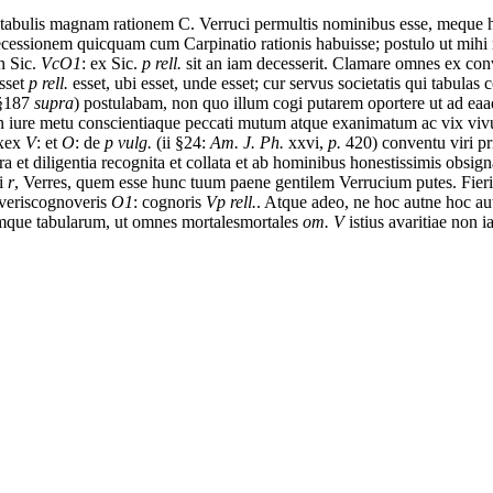
tabulis
magnam
rationem
C.
Verruci
permultis
nominibus
esse,
me
que
ecessionem
quicquam
cum
Carpinatio
rationis
habuisse;
postulo
ut
mihi
n Sic.
VcO1
: ex Sic.
p rell.
sit
an
iam
decesserit.
Clamare
omnes
ex
con
esset
p rell.
esset,
ubi
esset,
unde
esset;
cur
servus
societatis
qui
tabulas
c
§187
supra
)
postulabam,
non
quo
illum
cogi
putarem
oportere
ut
ad
ea
a
n
iure
metu
conscientia
que
peccati
mutum
atque
exanimatum
ac
vix
vi
x
ex
V
: et
O
: de
p vulg.
(ii §24:
Am. J. Ph.
xxvi,
p.
420)
conventu
viri
pr
ra
et
diligentia
recognita
et
collata
et
ab
hominibus
honestissimis
obsign
hi
r
,
Verres,
quem
esse
hunc
tuum
paene
gentilem
Verrucium
putes.
Fieri
veris
cognoveris
O1
: cognoris
Vp rell.
.
Atque
adeo,
ne
hoc
aut
ne hoc a
m
que
tabularum,
ut
omnes
mortales
mortales
om. V
istius
avaritiae
non
i