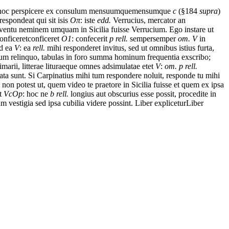
hoc
perspicere
ex
consulum
mensuumque
mensumque
c
(§184
supra
)
respondeat
qui
sit
is
is
O
π
: iste
edd.
Verrucius,
mercator
an
ventu
neminem
umquam
in
Sicilia
fuisse
Verrucium.
Ego
instare
ut
onficeret
conficeret
O1
: confecerit
p rell.
semper
semper
om. V
in
d ea
V
: ea
rell.
mihi
responderet
invitus,
sed
ut
omnibus
istius
furta,
vum
relinquo,
tabulas
in
foro
summa
hominum
frequentia
exscribo;
imarii,
litterae
liturae
que
omnes
adsimulatae
et
et
V
:
om. p rell.
ata sunt
.
Si
Carpinatius
mihi
tum
respondere
noluit,
responde
tu
mihi
non
potest
ut,
quem
video
te
praetore
in
Sicilia
fuisse
et
quem
ex
ipsa
ut
VcOp
: hoc ne
b rell.
longius
aut
obscurius
esse
possit,
procedite
in
am
vestigia
sed
ipsa
cubilia
videre
possint.
Liber
explicetur
Liber