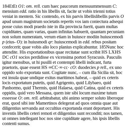
184
Et
Et
O1
:
om. rell.
cum
haec
paucorum
mensuum
mensum
C
:
mensium
edd.
ratio
in
his
libellis
sit,
facite
ut
vobis
trienni
totius
veniat
in
mentem.
Sic
contendo,
ex
his
parvis
libellis
libellis parvis
O
apud
unum
magistrum
societatis
repertis
vos
iam
coniectura
adsequi
posse
cuius
modi
praedo
iste
in
illa
provincia
fuerit,
quam
multas
cupiditates,
quam
varias,
quam
infinitas
habuerit,
quantam
pecuniam
non
solum
numeratam,
verum
etiam
in
huiusce
modi
in huiuscemodi
p
(eius-
O
): in huiusmodi
qr
: huiuscemodi in
edd.
rebus
positam
confecerit;
quae
vobis
alio
loco
planius
explicabuntur.
185
Nunc
hoc
attendite.
His
exportationibus
quae
recitatae sunt
scribit
HS
LX
HS
DC
cO1
socios
perdidisse
ex
vicensima
portori
Syracusis.
Pauculis
igitur
mensibus,
ut
hi
pusilli
et
contempti
libelli
indicant,
furta
praetoris,
quae
essent
HS
∞CC
·∞·cc·
cO
: duodecies
p rell.
,
ex
uno
oppido
solo
exportata sunt
.
Cogitate
nunc,
–
cum
illa
Sicilia
sit,
hoc
est
insula
quae
undique
exitus
maritimos
habeat,
–
quid
ex
ceteris
locis
exportatum
putetis,
quid
Agrigento,
quid
Lilybaeo,
quid
Panhormo,
quid
Thermis,
quid
Halaesa,
quid
Catina,
quid
ex
ceteris
oppidis,
quid
vero
Messana,
quem
iste
sibi
locum
maxime
tutum
esse
esse
O
:
om. rell.
arbitrabatur,
ubi
animo
semper
soluto
libero
que
erat,
quod
sibi
iste
Mamertinos
delegerat
ad
quos
omnia
quae
aut
diligentius
servanda
aut
occultius
exportanda
erant
deportaret.
His
inventis
libellis
ceteri
remoti
et
diligentius
sunt
reconditi;
nos
tamen,
ut
omnes
intellegant
hoc
nos
sine
cupiditate
agere,
his
ipsis
libellis
contenti sumus
.