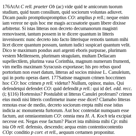
176
At
At
C rell. praeter Ob
(ac)
vide
quid
te
amicorum
tuorum
studium,
quid
tuum
consilium,
quid
sociorum
voluntas
adiuvet.
Dicam
paulo
promptius
promptius
CO
: amplius
p rell.
;
neque
enim
iam
vereor
ne
quis
hoc
me
magis
accusatorie
quam
libere
dixisse
arbitretur.
Si
istas
litteras
non
decreto
decumanorum
magistri
removissent,
tantum
possem
in
te
dicere
quantum
in
litteris
invenissem:
nunc
decreto
isto
facto
litteris
que
remotis
tantum
mihi
licet
dicere
quantum
possum,
tantum
iudici
suspicari
quantum
velit.
Dico
te
maximum
pondus
auri
argenti
eboris
purpurae,
plurimam
vestem
Melitensem,
plurimam
stragulam,
multam
Deliacam
supellectilem,
plurima
vasa
Corinthia,
magnum
numerum
frumenti,
vim
mellis
maximam
Syracusis
exportasse;
his
pro
rebus
quod
portorium
non
esset
datum,
litteras
ad
socios
misisse
L.
Canuleium,
qui
in
portu
operas
daret.
177
Satis
ne
magnum
crimen
hoc
crimen
hoc
CO
: hoc crimen
p rell.
videtur?
Nullum,
opinor,
maius.
Qui
defendet
qui defendet
CO
: quid defendit
p rell.
: qui id def.
edd. recc.
(i; §116)
Hortensius?
Postulabit
ut
litteras
Canulei
proferam?
crimen
eius modi
nisi
litteris
confirmetur
inane
esse
dicet?
Clamabo
litteras
remotas esse
de
medio,
decreto
sociorum
erepta
mihi
esse
istius
indicia
ac
monumenta
furtorum.
Aut
hoc
contendat
numquam
esse
factum,
aut
omnia
omnium
CO
: omnia mea
H. A. Koch
tela
excipiat
necesse est
.
Negas
esse
factum?
Placet
ista
mihi
ista mihi
Cp
: mihi
ista
Ob rell.
defensio,
descendo;
aequa
enim
contentio
contentio
COp
: conditio
p corr. et rell.
,
aequum
certamen
proponitur.