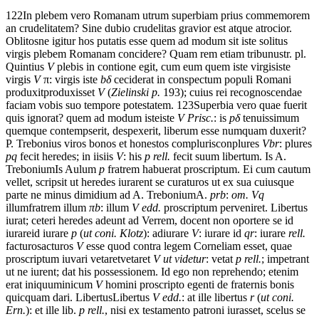
122
In
plebem
vero
Romanam
utrum
superbiam
prius
commemorem
an
crudelitatem?
Sine
dubio
crudelitas
gravior
est
atque
atrocior.
Oblitos
ne
igitur
hos
putatis
esse
quem
ad
modum
sit
iste
solitus
virgis
plebem
Romanam
concidere?
Quam
rem
etiam
tribunus
tr. pl.
Quintius
V
plebis
in
contione
egit,
cum
eum
quem
iste
virgis
iste
virgis
V
π
: virgis iste
b
δ
ceciderat
in
conspectum
populi
Romani
produxit
produxisset
V
(
Zielinski p.
193)
;
cuius
rei
recognoscendae
faciam
vobis
suo
tempore
potestatem.
123
Superbia
vero
quae
fuerit
quis
ignorat?
quem
ad
modum
iste
iste
V Prisc.
: is
p
δ
tenuissimum
quemque
contempserit,
despexerit,
liberum
esse
numquam
duxerit?
P.
Trebonius
viros
bonos
et
honestos
compluris
conplures
Vbr
: plures
pq
fecit
heredes;
in
iis
iis
V
: his
p rell.
fecit
suum
libertum.
Is
A.
Trebonium
Is Aulum
p
fratrem
habuerat
proscriptum.
Ei
cum
cautum
vellet,
scripsit
ut
heredes
iurarent
se
curaturos
ut
ex
sua
cuiusque
parte
ne
minus
dimidium
ad
A.
Trebonium
A.
prb
:
om. Vq
illum
fratrem illum
π
b
: illum
V edd.
proscriptum
perveniret.
Libertus
iurat;
ceteri
heredes
adeunt
ad
Verrem,
docent
non
oportere
se
id
iurare
id iurare
p
(
ut coni. Klotz
): adiurare
V
: iurare id
qr
: iurare
rell.
facturos
acturos
V
esse
quod
contra
legem
Corneliam
esset,
quae
proscriptum
iuvari
vetaret
vetaret
V ut videtur
: vetat
p rell.
;
impetrant
ut
ne
iurent;
dat
his
possessionem.
Id
ego
non
reprehendo;
etenim
erat
iniquum
inicum
V
homini
proscripto
egenti
de
fraternis
bonis
quicquam
dari.
Libertus
Libertus
V edd.
: at ille libertus
r
(
ut coni.
Ern.
): et ille lib.
p rell.
,
nisi
ex
testamento
patroni
iurasset,
scelus
se