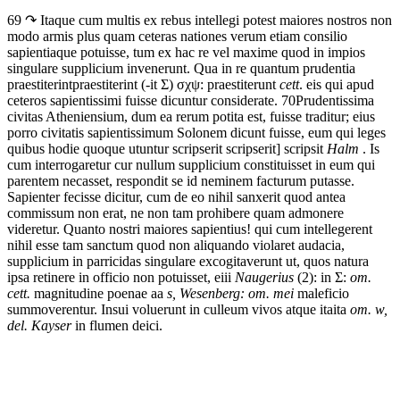
69 ↷
Itaque
cum
multis
ex
rebus
intellegi
potest
maiores
nostros
non
modo
armis
plus
quam
ceteras
nationes
verum
etiam
consilio
sapientia
que
potuisse,
tum
ex
hac
re
vel
maxime
quod
in
impios
singulare
supplicium
invenerunt.
Qua
in
re
quantum
prudentia
praestiterint
praestiterint (-it
Σ
)
σχψ
: praestiterunt
cett
.
eis
qui
apud
ceteros
sapientissimi
fuisse
dicuntur
considerate.
70
Prudentissima
civitas
Atheniensium,
dum
ea
rerum
potita est
,
fuisse
traditur;
eius
porro
civitatis
sapientissimum
Solonem
dicunt
fuisse,
eum
qui
leges
quibus
hodie
quoque
utuntur
scripserit
scripserit] scripsit
Halm
.
Is
cum
interrogaretur
cur
nullum
supplicium
constituisset
in
eum
qui
parentem
necasset,
respondit
se
id
neminem
facturum
putasse.
Sapienter
fecisse
dicitur,
cum
de
eo
nihil
sanxerit
quod
antea
commissum
non
erat,
ne
non
tam
prohibere
quam
admonere
videretur.
Quanto
nostri
maiores
sapientius!
qui
cum
intellegerent
nihil
esse
tam
sanctum
quod
non
aliquando
violaret
audacia,
supplicium
in
parricidas
singulare
excogitaverunt
ut,
quos
natura
ipsa
retinere
in
officio
non
potuisset,
ei
ii
Naugerius
(2): in
Σ
:
om.
cett.
magnitudine
poenae
a
a
s, Wesenberg: om. mei
maleficio
summoverentur.
Insui
voluerunt
in
culleum
vivos
atque
ita
ita
om. w,
del. Kayser
in
flumen
deici.