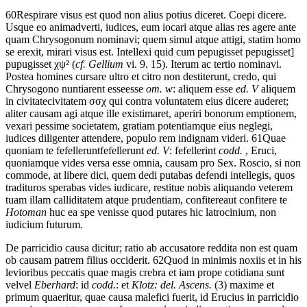
60
Respirare
visus est
quod
non
alius
potius
diceret.
Coepi
dicere.
Usque
eo
animadverti,
iudices,
eum
iocari
atque
alias
res
agere
ante
quam
Chrysogonum
nominavi;
quem
simul
atque
attigi,
statim
homo
se
erexit,
mirari
visus est
.
Intellexi
quid
cum
pepugisset
pepugisset]
pupugisset
χψ²
(
cf. Gellium
vi. 9. 15)
.
Iterum
ac
tertio
nominavi.
Postea
homines
cursare
ultro
et
citro
non
destiterunt,
credo,
qui
Chrysogono
nuntiarent
esse
esse
om. w
: aliquem esse
ed. V
aliquem
in
civitate
civitatem
σσχ
qui
contra
voluntatem
eius
dicere
auderet;
aliter
causam
agi
atque
ille
existimaret,
aperiri
bonorum
emptionem,
vexari
pessime
societatem,
gratiam
potentiam
que
eius
neglegi,
iudices
diligenter
attendere,
populo
rem
indignam
videri.
61
Quae
quoniam
te
fefellerunt
fefellerunt
ed. V
: fefellerint
codd.
,
Eruci,
quoniam
que
vides
versa esse
omnia,
causam
pro
Sex.
Roscio,
si
non
commode,
at
libere
dici,
quem
dedi
putabas
defendi
intellegis,
quos
tradituros
sperabas
vides
iudicare,
restitue
nobis
aliquando
veterem
tuam
illam
calliditatem
atque
prudentiam,
confitere
aut confitere te
Hotoman
huc
ea
spe
venisse
quod
putares
hic
latrocinium,
non
iudicium
futurum.
De
parricidio
causa
dicitur;
ratio
ab
accusatore
reddita
non
est
quam
ob
causam
patrem
filius
occiderit.
62
Quod
in
minimis
noxiis
et
in
his
levioribus
peccatis
quae
magis
crebra
et
iam
prope
cotidiana
sunt
vel
vel
Eberhard
: id
codd.
: et
Klotz: del. Ascens.
(3)
maxime
et
primum
quaeritur,
quae
causa
malefici
fuerit,
id
Erucius
in
parricidio