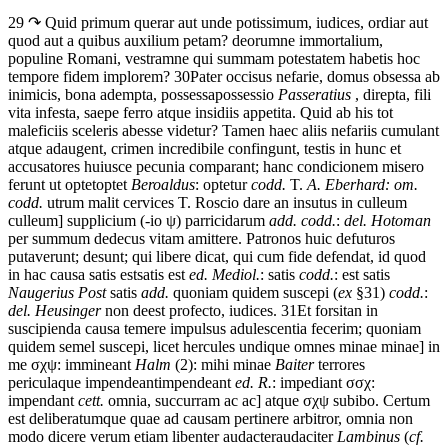
29 ↷
Quid
primum
querar
aut
unde
potissimum,
iudices,
ordiar
aut
quod
aut
a
quibus
auxilium
petam?
deorum
ne
immortalium,
populi
ne
Romani,
vestram
ne
qui
summam
potestatem
habetis
hoc
tempore
fidem
implorem?
30
Pater
occisus
nefarie,
domus
obsessa
ab
inimicis,
bona
adempta,
possessa
possessio
Passeratius
,
direpta,
fili
vita
infesta,
saepe
ferro
atque
insidiis
appetita.
Quid
ab
his
tot
maleficiis
sceleris
abesse
videtur?
Tamen
haec
aliis
nefariis
cumulant
atque
adaugent,
crimen
incredibile
confingunt,
testis
in
hunc
et
accusatores
huiusce
pecunia
comparant;
hanc
condicionem
misero
ferunt
ut
optet
optet
Beroaldus
: optetur
codd.
T.
A. Eberhard: om.
codd.
utrum
malit
cervices
T.
Roscio
dare
an
insutus
in
culleum
culleum] supplicium (-io
ψ
) parricidarum
add. codd.
:
del. Hotoman
per
summum
dedecus
vitam
amittere.
Patronos
huic
defuturos
putaverunt;
desunt;
qui
libere
dicat,
qui
cum
fide
defendat,
id
quod
in
hac
causa
satis
est
satis est
ed. Mediol.
: satis
codd.
: est satis
Naugerius
Post
satis
add.
quoniam quidem suscepi (
ex
§31)
codd.
:
del. Heusinger
non
deest
profecto,
iudices.
31
Et
forsitan
in
suscipienda
causa
temere
impulsus
adulescentia
fecerim;
quoniam
quidem
semel
suscepi,
licet
hercules
undique
omnes
minae
minae] in
me
σχψ
: immineant
Halm
(2): mihi minae
Baiter
terrores
pericula
que
impendeant
impendeant
ed. R.
: impediant
σσχ
:
impendant
cett.
omnia,
succurram
ac
ac] atque
σχψ
subibo.
Certum
est
deliberatum
que
quae
ad
causam
pertinere
arbitror,
omnia
non
modo
dicere
verum
etiam
libenter
audacter
audaciter
Lambinus
(
cf.