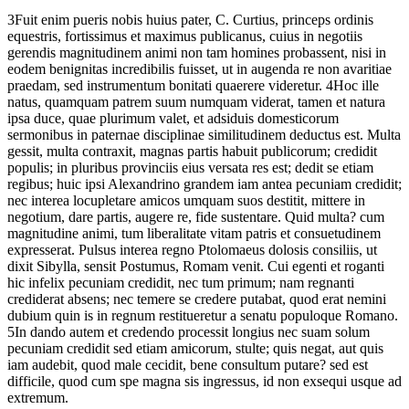
3
Fuit
enim
pueris
nobis
huius
pater,
C.
Curtius,
princeps
ordinis
equestris,
fortissimus
et
maximus
publicanus,
cuius
in
negotiis
gerendis
magnitudinem
animi
non
tam
homines
probassent,
nisi
in
eodem
benignitas
incredibilis
fuisset,
ut
in
augenda
re
non
avaritiae
praedam,
sed
instrumentum
bonitati
quaerere
videretur.
4
Hoc
ille
natus,
quamquam
patrem
suum
numquam
viderat,
tamen
et
natura
ipsa
duce,
quae
plurimum
valet,
et
adsiduis
domesticorum
sermonibus
in
paternae
disciplinae
similitudinem
deductus est
.
Multa
gessit,
multa
contraxit,
magnas
partis
habuit
publicorum;
credidit
populis;
in
pluribus
provinciis
eius
versata
res
est;
dedit
se
etiam
regibus;
huic
ipsi
Alexandrino
grandem
iam
antea
pecuniam
credidit;
nec
interea
locupletare
amicos
umquam
suos
destitit,
mittere
in
negotium,
dare
partis,
augere
re
,
fide
sustentare.
Quid
multa?
cum
magnitudine
animi,
tum
liberalitate
vitam
patris
et
consuetudinem
expresserat.
Pulsus
interea
regno
Ptolomaeus
dolosis
consiliis,
ut
dixit
Sibylla,
sensit
Postumus,
Romam
venit.
Cui
egenti
et
roganti
hic
infelix
pecuniam
credidit,
nec
tum
primum;
nam
regnanti
crediderat
absens;
nec
temere
se
credere
putabat,
quod
erat
nemini
dubium
quin
is
in
regnum
restitueretur
a
senatu
populo
que
Romano.
5
In
dando
autem
et
credendo
processit
longius
nec
suam
solum
pecuniam
credidit
sed
etiam
amicorum,
stulte;
quis
negat,
aut
quis
iam
audebit,
quod
male
cecidit,
bene
consultum
putare?
sed
est
difficile,
quod
cum
spe
magna
sis
ingressus,
id
non
exsequi
usque ad
extremum.