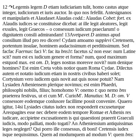
12 ↷
Legem
is legem
D
etiam
iudiciariam
tulit,
homo
castus
atque
integer,
iudiciorum
et
iuris
auctor.
In
quo
nos
fefellit.
Antesignanos
et
manipularis
et
Alaudas
et Alaudas
codd.
: Alaudas
Cobet
:
fort.
ex
Alaudis
iudices
se
constituisse
dicebat:
at
ille
legit
aleatores,
legit
exsules,
legit
Graecos
–
o
consessum
iudicum
praeclarum!
o
dignitatem
consili
admirandam!
13
Avet
pavet
D
animus
apud
consilium
illud
pro
reo
dicere!
Cydam
amo
amo
supplevi
Cretensem,
portentum
insulae,
hominem
audacissimum
et
perditissimum.
Sed
fac
fac
Faernus
: faci
V
: fac ita
bns1t
: facetus
s2
non
esse:
num
Latine
scit?
num
est
ex
iudicum
genere
et
forma?
num,
quod
maximum
est
quod max. est
om. D
,
leges
nostras
mores
ve
novit?
num
denique
homines?
Est
enim
Creta
vobis
notior
quam
Roma
Cydae.
Dilectus
autem
et
notatio
iudicum
etiam
in
nostris
civibus
haberi
solet;
Cortynium
vero
iudicem
quis
novit
aut
quis
nosse
potuit?
Nam
Lysiaden
Atheniensem
plerique
novimus;
est
enim
Phaedri,
philosophi
nobilis,
filius;
homo
homo
V
: onemo
t
: quo nemo
bns
praeterea
festivus,
ut
ei
cum
M'.
Curio
M'.
Manutius
: M.
D
:
om. V
consessore
eodem
que
conlusore
facillime
possit
convenire.
Quaero
igitur,
14
si
Lysiades
citatus
iudex
non
responderit
excusetur
que
Areopagites
esse
nec
debere
eodem
tempore
Romae
et
Athenis
res
iudicare,
accipiet
ne
excusationem
is
qui
quaestioni
praeerit
Graeculi
iudicis,
modo
palliati,
modo
togati?
An
Atheniensium
antiquissimas
leges
negleget?
Qui
porro
ille
consessus,
di
boni!
Cretensis
iudex
is
que
nequissimus.
Quem
ad
modum
quem ad modum
V
: quem
bns
: