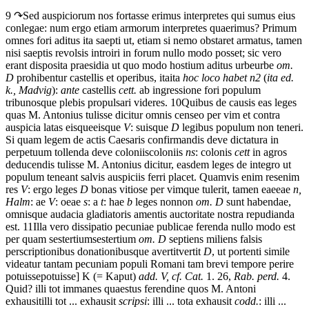
9 ↷
Sed
auspiciorum
nos
fortasse
erimus
interpretes
qui
sumus
eius
conlegae:
num
ergo
etiam
armorum
interpretes
quaerimus?
Primum
omnes
fori
aditus
ita
saepti
ut,
etiam
si
nemo
obstaret
armatus,
tamen
nisi
saeptis
revolsis
introiri
in
forum
nullo
modo
posset;
sic
vero
erant
disposita
praesidia
ut
quo
modo
hostium
aditus
urbe
urbe
om.
D
prohibentur
castellis
et
operibus,
ita
ita
hoc loco habet n2
(
ita ed.
k., Madvig
):
ante
castellis
cett.
ab
ingressione
fori
populum
tribunos
que
plebis
propulsari
videres.
10
Quibus
de
causis
eas
leges
quas
M.
Antonius
tulisse
dicitur
omnis
censeo
per
vim
et
contra
auspicia
latas
eis
que
eisque
V
: suisque
D
legibus
populum
non
teneri.
Si
quam
legem
de
actis
Caesaris
confirmandis
de
ve
dictatura
in
perpetuum
tollenda
de
ve
coloniis
coloniis
ns
: colonis
cett
in
agros
deducendis
tulisse
M.
Antonius
dicitur,
easdem
leges
de
integro
ut
populum
teneant
salvis
auspiciis
ferri
placet.
Quamvis
enim
res
enim
res
V
: ergo leges
D
bonas
vitiose
per
vim
que
tulerit,
tamen
eae
eae
n,
Halm
: ae
V
: oeae
s
: a
t
: hae
b
leges
non
non
om. D
sunt
habendae,
omnis
que
audacia
gladiatoris
amentis
auctoritate
nostra
repudianda
est.
11
Illa
vero
dissipatio
pecuniae
publicae
ferenda
nullo
modo
est
per
quam
sestertium
sestertium
om. D
septiens
miliens
falsis
perscriptionibus
donationibus
que
avertit
vertit
D
,
ut
portenti
simile
videatur
tantam
pecuniam
populi
Romani
tam
brevi
tempore
perire
potuisse
potuisse] K (= Kaput)
add. V, cf. Cat.
1. 26,
Rab. perd.
4
.
Quid?
illi
tot
immanes
quaestus
ferendi
ne
quos
M.
Antoni
exhausit
illi tot ... exhausit
scripsi
: illi ... tota exhausit
codd.
: illi ...