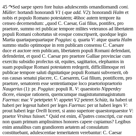
45 ↷
Sed
saepe
spero
fore
huius
adulescentis
ornandi
ornandi
coni.
Müller
: hortandi honorandi
V1
(-que
add. V2
): honorandi
Halm
et
nobis
et
populo
Romano
potestatem;
46
hoc
autem
tempore
ita
censeo
decernendum:
„
quod
C.
Caesar,
Gai
filius,
pontifex,
pro
praetore,
summo
rei
publicae
tempore
milites
veteranos
ad
libertatem
populi
Romani
cohortatus sit
eos
que
conscripserit,
quodque
legio
Martia
quarta
que
quartaque
Poggius
: q. quarta
V
: atque quarta
Halm
summo
studio
optimo
que
in
rem
publicam
consensu
C.
Caesare
duce
et
auctore
rem
publicam,
libertatem
populi
Romani
defendant,
defenderint,
et
quod
C.
Caesar
pro
praetore
Galliae
provinciae
cum
exercitu
subsidio
profectus sit
,
equites,
sagittarios,
elephantos
in
suam
populi
que
Romani
potestatem
redegerit,
difficillimo
que
rei
publicae
tempore
saluti
dignitati
que
populi
Romani
subvenerit,
ob
eas
causas
senatui
placere,
C.
Caesarem,
Gai
filium,
pontificem,
pro
praetore,
senatorem
esse
sententiam
que
loco
praetorio
praetorio
Naugerius
(1): pr.
Poggius
: populi R.
V
: quaestorio
Nipperdey
dicere,
eius
que
rationem,
quemcumque
magistratum
magistratum
Faernus
: mac
V
petet
petet
V
: appetet
V2
peteret
Schütz
,
ita
haberi
ut
haberi
per
leges
ut haberi per leges
Faernus
: per ut haberi leges
V
:
prout haberi lege
Orelli
liceret,
si
anno
superiore
quaestor
quaestor
V
:
praetor
Vrsinus
fuisset
.“
Quid
est
enim,
47
patres
conscripti,
cur
eum
non
quam
primum
amplissimos
honores
capere
cupiamus?
Legibus
enim
annalibus
cum
grandiorem
aetatem
ad
consulatum
constituebant,
adulescentiae
temeritatem
verebantur:
C.
Caesar