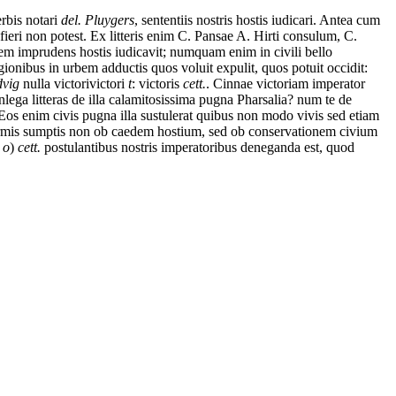
rbis notari
del. Pluygers
,
sententiis
nostris
hostis
iudicari.
Antea
cum
fieri
non
potest.
Ex
litteris
enim
C.
Pansae
A.
Hirti
consulum,
C.
dem
imprudens
hostis
iudicavit;
numquam
enim
in
civili
bello
gionibus
in
urbem
adductis
quos
voluit
expulit,
quos
potuit
occidit:
dvig
nulla
victori
victori
t
: victoris
cett.
.
Cinnae
victoriam
imperator
nlega
litteras
de
illa
calamitosissima
pugna
Pharsalia?
num
te
de
Eos
enim
civis
pugna
illa
sustulerat
quibus
non
modo
vivis
sed
etiam
rmis
sumptis
non
ob
caedem
hostium,
sed
ob
conservationem
civium
m
o
)
cett.
postulantibus
nostris
imperatoribus
deneganda
est,
quod