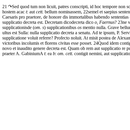
21 ↷
Sed
quod
tum
non
licuit,
patres
conscripti,
id
hoc
tempore
non
s
hostem
ac
ac
t
: aut
cett.
bellum
nominassem,
22
semel
et
saepius
sente
Caesaris
pro
praetore,
de
honore
dis
immortalibus
habendo
sententias
supplicatio
decreta est
.
Decretam
dico
decreta dico
o, Faernus
?
23
ne
v
supplicationis
de (
om. s
) supplicationibus
os
mentio
nulla.
Grave
bell
ultus est
Sulla:
nulla
supplicatio
decreta
a
senatu.
Ad
te
ipsum,
P.
Servi
supplicatione
voluit
referre?
Profecto
noluit.
At
misit
postea
de
Alexan
victoribus
incolumis
et
florens
civitas
esse
posset.
24
Quod
idem
conti
novo
et
inaudito
genere
decreta est
.
Quam
ob
rem
aut
supplicatio
re
p
praeter
A.
Gabinium
A
t
: ea
b
:
om. cett.
contigit
nemini,
aut
supplicati