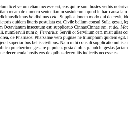
olum
licet
verum
etiam
necesse est
,
eos
qui
re
sunt
hostes
verbis
notari
ve
ntiam
meam
de
numero
sententiarum
sustulerunt:
quod
in
hac
causa
iam
dicimus
dicimus
bt
: diximus
cett.
.
Supplicationem
modo
qui
decrevit,
i
ictoris
quidem
litteris
postulata est
.
Civile
bellum
consul
Sulla
gessit,
le
um
Octavianum
insecutum est
:
supplicatio
Cinnae
Cinnae
om. s
:
del. Ma
li,
num
Servili num
b, Ferrarius
: Servili
o
: Servilium
cett.
misit
ullas
co
drea,
de
Pharnace:
Pharsaliae
vero
pugnae
ne
triumphum
quidem
egit.
gerat
superioribus
bellis
civilibus.
Nam
mihi
consuli
supplicatio
nullis
a
ublica
pulcherrime
gesta
re p. pulch. gesta
t
: ob r. p. pulch. gestas (acta
one
decernenda
hostis
eos
de
quibus
decernitis
iudicetis
necesse est
.