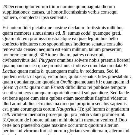
29
Decerno
igitur
eorum
trium
nomine
quinquaginta
dierum
supplicationes:
causas,
ut
honorificentissimis
verbis
consequi
potuero,
complectar
ipsa
sententia.
Est
autem
fidei
pietatis
que
nostrae
declarare
fortissimis
militibus
quam
memores
simus
simus
ed. R
: sumus
codd.
quamque
grati.
Quam
ob
rem
promissa
nostra
atque
ea
quae
legionibus
bello
confecto
tributuros
nos
spopondimus
hodierno
senatus
consulto
renovanda
censeo;
aequum
est
enim
militum,
talium
praesertim,
honorem
coniungi.
30
Atque
utinam,
patres
conscripti,
civibus
civibus
del. Pluygers
omnibus
solvere
nobis
praemia
liceret!
quamquam
nos
ea
quae
promisimus
studiose
cumulata
cumulata
P.
Laetus
: quam multa
b.
quamquam multa
hv
reddemus.
Sed
id
quidem
restat,
ut
spero,
victoribus,
quibus
senatus
fides
praestabitur:
quam
quoniam
quam quoniam
Orelli
: quamquam
b1
: quamquam id
(idem
v
)
cett.
: quam cum
Ernesti
difficillimo
rei
publicae
tempore
secuti sunt
,
eos
numquam
oportebit
consili
sui
paenitere.
Sed
facile
est
bene
agere
cum
eis
a
quibus
etiam
tacentibus
flagitari
videmur:
illud
admirabilius
et
maius
maxime
que
proprium
senatus
sapientis
est,
grata
eorum
grata eorum
Naugerius
(1): grẽ horum
b
: gratiarum
cett.
virtutem
memoria
prosequi
qui
pro
patria
vitam
profuderunt.
31
Quorum
de
honore
utinam
mihi
plura
in
mentem
venirent!
Duo
certe
non
praeteribo
quae
maxime
occurrunt:
quorum
alterum
pertinet
ad
virorum
fortissimorum
gloriam
sempiternam,
alterum
ad