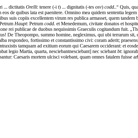
i ... dictitatis
Orelli
: tenere (-i
t
) ... dignitatis (-tes
osv
)
codd.
.“
Quis,
qu
m
eos
de
quibus
lata est
paenitere.
Omnino
mea
quidem
sententia
legem
ibus
suis
copiis
excellentem
virum
res
publica
armasset,
quem
tandem
Petrum
Haupt
: Petrum
codd.
et
Menedemum,
civitate
donatos
et
hospit
ione
rei
publicae
de
duobus
nequissimis
Graeculis
cogitandum
fuit.
„
Th
tus!
De
Theopompo,
summo
homine,
negleximus,
qui
ubi
terrarum
sit,
lba
respondeo,
fortissimo
et
constantissimo
civi:
coram
aderit;
praesens
ntraxistis
tamquam
ad
exitium
eorum
qui
Caesarem
occiderant:
et
eosd
abat
legio
Martia,
quarta,
nesciebant
nesciebant] nec sciebant
bt
: ignora
antur:
Caesaris
mortem
ulcisci
volebant,
quam
omnes
fatalem
fuisse
ar