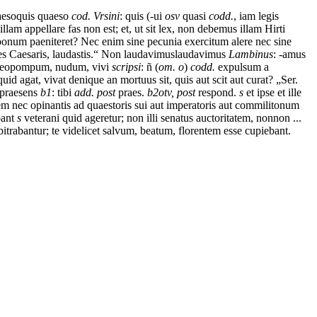
aeso
quis quaeso
cod. Vrsini
: quis (-ui
osv
quasi
codd.
,
iam
legis
illam
appellare
fas
non
est;
et,
ut
sit
lex,
non
debemus
illam
Hirti
bonum
paeniteret?
Nec
enim
sine
pecunia
exercitum
alere
nec
sine
es
Caesaris,
laudastis
.“
Non
laudavimus
laudavimus
Lambinus
: -amus
eopompum,
nudum,
vi
vi
scripsi
: ñ (
om. o
)
codd.
expulsum
a
quid
agat,
vivat
denique
an
mortuus sit
,
quis
aut
scit
aut
curat?
„
Ser.
praesens
b1
: tibi
add. post
praes.
b2otv, post
respond.
s
et
ipse
et
ille
em
nec
opinantis
ad
quaestoris
sui
aut
imperatoris
aut
commilitonum
bant
s
veterani
quid
ageretur;
non
illi
senatus
auctoritatem,
non
non ...
bitrabantur;
te
videlicet
salvum,
beatum,
florentem
esse
cupiebant.