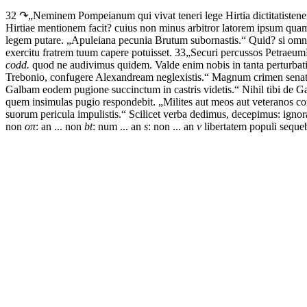
32 ↷
„
Neminem
Pompeianum
qui
vivat
teneri
lege
Hirtia
dictitatis
tener
Hirtiae
mentionem
facit?
cuius
non
minus
arbitror
latorem
ipsum
qua
legem
putare.
„
Apuleiana
pecunia
Brutum
subornastis
.“
Quid?
si
omn
exercitu
fratrem
tuum
capere
potuisset.
33
„
Securi
percussos
Petraeum
codd.
quod
ne
audivimus
quidem.
Valde
enim
nobis
in
tanta
perturbat
Trebonio,
confugere
Alexandream
neglexistis
.“
Magnum
crimen
sena
Galbam
eodem
pugione
succinctum
in
castris
videtis
.“
Nihil
tibi
de
Ga
quem
insimulas
pugio
respondebit.
„
Milites
aut
meos
aut
veteranos
co
suorum
pericula
impulistis
.“
Scilicet
verba
dedimus,
decepimus:
ignor
non
o
π
: an ... non
bt
: num ... an
s
: non ... an
v
libertatem
populi
sequeb