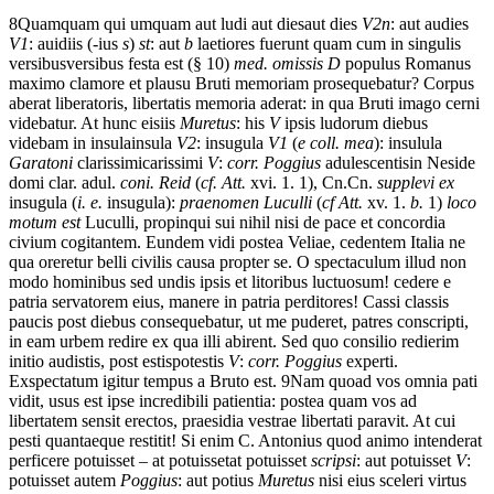
8
Quamquam
qui
umquam
aut
ludi
aut
dies
aut dies
V2n
: aut audies
V1
: auidiis (-ius
s
)
st
: aut
b
laetiores
fuerunt
quam
cum
in
singulis
versibus
versibus festa est (§ 10)
med. omissis D
populus
Romanus
maximo
clamore
et
plausu
Bruti
memoriam
prosequebatur?
Corpus
aberat
liberatoris,
libertatis
memoria
aderat:
in
qua
Bruti
imago
cerni
videbatur.
At
hunc
eis
iis
Muretus
: his
V
ipsis
ludorum
diebus
videbam
in
insula
insula
V2
: insugula
V1
(
e coll. mea
): insulula
Garatoni
clarissimi
carissimi
V
:
corr. Poggius
adulescentis
in Neside
domi clar. adul.
coni. Reid
(
cf. Att.
xvi. 1. 1)
,
Cn.
Cn.
supplevi ex
insugula (
i. e.
insugula):
praenomen Luculli
(
cf Att.
xv. 1.
b.
1)
loco
motum est
Luculli,
propinqui
sui
nihil
nisi
de
pace
et
concordia
civium
cogitantem.
Eundem
vidi
postea
Veliae,
cedentem
Italia
ne
qua
oreretur
belli
civilis
causa
propter
se.
O
spectaculum
illud
non
modo
hominibus
sed
undis
ipsis
et
litoribus
luctuosum!
cedere
e
patria
servatorem
eius,
manere
in
patria
perditores!
Cassi
classis
paucis
post
diebus
consequebatur,
ut
me
puderet,
patres
conscripti,
in
eam
urbem
redire
ex
qua
illi
abirent.
Sed
quo
consilio
redierim
initio
audistis,
post
estis
potestis
V
:
corr. Poggius
experti.
Exspectatum
igitur
tempus
a
Bruto
est.
9
Nam
quoad
vos
omnia
pati
vidit,
usus est
ipse
incredibili
patientia:
postea
quam
vos
ad
libertatem
sensit
erectos,
praesidia
vestrae
libertati
paravit.
At
cui
pesti
quantae
que
restitit!
Si
enim
C.
Antonius
quod
animo
intenderat
perficere
potuisset
–
at
potuisset
at potuisset
scripsi
: aut potuisset
V
:
potuisset autem
Poggius
: aut potius
Muretus
nisi
eius
sceleri
virtus