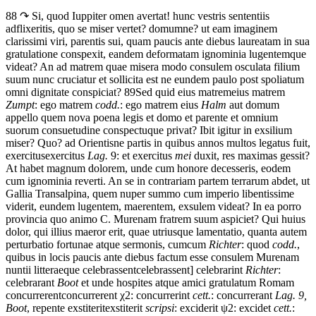
88 ↷
Si,
quod
Iuppiter
omen
avertat!
hunc
vestris
sententiis
adflixeritis,
quo
se
miser
vertet?
domum
ne?
ut
eam
imaginem
clarissimi
viri,
parentis
sui,
quam
paucis
ante
diebus
laureatam
in
sua
gratulatione
conspexit,
eandem
deformatam
ignominia
lugentem
que
videat?
An
ad
matrem
quae
misera
modo
consulem
osculata
filium
suum
nunc
cruciatur
et
sollicita
est
ne
eundem
paulo
post
spoliatum
omni
dignitate
conspiciat?
89
Sed
quid
eius
matrem
eius matrem
Zumpt
: ego matrem
codd.
: ego matrem eius
Halm
aut
domum
appello
quem
nova
poena
legis
et
domo
et
parente
et
omnium
suorum
consuetudine
conspectu
que
privat?
Ibit
igitur
in
exsilium
miser?
Quo?
ad
Orientis
ne
partis
in
quibus
annos
multos
legatus
fuit,
exercitus
exercitus
Lag.
9: et exercitus
mei
duxit,
res
maximas
gessit?
At
habet
magnum
dolorem,
unde
cum
honore
decesseris,
eodem
cum
ignominia
reverti.
An
se
in
contrariam
partem
terrarum
abdet,
ut
Gallia
Transalpina,
quem
nuper
summo
cum
imperio
libentissime
viderit,
eundem
lugentem,
maerentem,
exsulem
videat?
In
ea
porro
provincia
quo
animo
C.
Murenam
fratrem
suum
aspiciet?
Qui
huius
dolor,
qui
illius
maeror
erit,
quae
utriusque
lamentatio,
quanta
autem
perturbatio
fortunae
atque
sermonis,
cum
cum
Richter
: quod
codd.
,
quibus
in
locis
paucis
ante
diebus
factum esse
consulem
Murenam
nuntii
litterae
que
celebrassent
celebrassent] celebrarint
Richter
:
celebrarant
Boot
et
unde
hospites
atque
amici
gratulatum
Romam
concurrerent
concurrerent
χ
2: concurrerint
cett.
: concurrerant
Lag. 9,
Boot
,
repente
exstiterit
exstiterit
scripsi
: exciderit
ψ2
: excidet
cett.
: