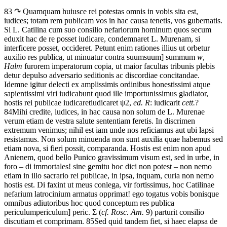
83 ↷
Quamquam
huiusce
rei
potestas
omnis
in
vobis
sita est
,
iudices;
totam
rem
publicam
vos
in
hac
causa
tenetis,
vos
gubernatis.
Si
L.
Catilina
cum
suo
consilio
nefariorum
hominum
quos
secum
eduxit
hac
de
re
posset
iudicare,
condemnaret
L.
Murenam,
si
interficere
posset,
occideret.
Petunt
enim
rationes
illius
ut
orbetur
auxilio
res
publica,
ut
minuatur
contra
suum
suum] summum
w
,
Halm
furorem
imperatorum
copia,
ut
maior
facultas
tribunis
plebis
detur
depulso
adversario
seditionis
ac
discordiae
concitandae.
Idem
ne
igitur
delecti
ex
amplissimis
ordinibus
honestissimi
atque
sapientissimi
viri
iudicabunt
quod
ille
importunissimus
gladiator,
hostis
rei
publicae
iudicaret
iudicaret
ψ2
,
ed. R
: iudicarit
cett.
?
84
Mihi
credite,
iudices,
in
hac
causa
non
solum
de
L.
Murenae
verum
etiam
de
vestra
salute
sententiam
feretis.
In
discrimen
extremum
venimus;
nihil
est
iam
unde
nos
reficiamus
aut
ubi
lapsi
resistamus.
Non
solum
minuenda
non
sunt
auxilia
quae
habemus
sed
etiam
nova,
si
fieri
possit,
comparanda.
Hostis
est
enim
non
apud
Anienem,
quod
bello
Punico
gravissimum
visum est
,
sed
in
urbe,
in
foro
–
di
immortales!
sine
gemitu
hoc
dici
non
potest
–
non
nemo
etiam
in
illo
sacrario
rei
publicae,
in
ipsa,
inquam,
curia
non
nemo
hostis
est.
Di
faxint
ut
meus
conlega,
vir
fortissimus,
hoc
Catilinae
nefarium
latrocinium
armatus
opprimat!
ego
togatus
vobis
bonis
que
omnibus
adiutoribus
hoc
quod
conceptum
res
publica
periculum
periculum] peric.
Σ
(
cf. Rosc. Am.
9)
parturit
consilio
discutiam
et
comprimam.
85
Sed
quid
tandem
fiet,
si
haec
elapsa
de