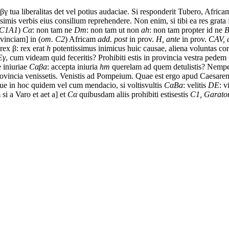
βγ
tua
liberalitas
det
vel
potius
audaciae.
Si
responderit
Tubero,
Africa
ssimis
verbis
eius
consilium
reprehendere.
Non
enim,
si
tibi
ea
res
grata
C1A1
)
C
α
: non tam ne
Dm
: non tam ut non
ah
: non tam propter id ne
vinciam] in (
om. C2
) Africam
add. post
in prov.
H, ante
in prov.
CAV, 
t rex
β
: rex erat
h
potentissimus
inimicus
huic
causae,
aliena
voluntas
co
E
γ
,
cum
videam
quid
feceritis?
Prohibiti estis
in
provincia
vestra
pedem
 iniuriae
C
αβ
a
: accepta iniuria
hm
querelam
ad
quem
detulistis?
Nemp
ovincia
venissetis.
Venistis
ad
Pompeium.
Quae
est
ergo
apud
Caesare
ue
in
hoc
quidem
vel
cum
mendacio,
si
voltis
vultis
C
α
Ba
: velitis
DE
: v
m
si
a
Varo
et
a
et a] et
C
α
quibusdam
aliis
prohibiti estis
estis
C1, Garato