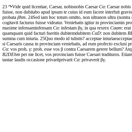
23 ↷
Vide
quid
licentiae,
Caesar,
nobis
nobis Caesar
C
α
: Caesar nobis
fuisse,
non
dubitabo
apud
ipsum
te
cuius
id
eum
facere
interfuit
gravi
probata
β
hm
.
24
Sed
iam
hoc
totum
omitto,
non
ultra
non ultra (nontra
cogitavit
facturus
fuisse
videatur.
Veniebatis
igitur
in
provinciam
in pro
maxime
infensam
infensam
C
α
: infestam
βγ
,
in
qua
rex
rex
C
α
am
: era
quamquam
quid
facturi
fueritis
dubitem
dubitem
C
α
D
: non dubitem
B
summa
cum
iniuria.
25
Quo
modo
id
tulistis?
acceptae
iniuriae
acceptae
si
Caesaris
causa
in
provinciam
veniebatis,
ad
eum
profecto
exclusi
pr
C
α
: vos proh.
γ
: proh. esse vos
β
contra
Caesarem
gerere
bellum?
Atq
B2DEhm
per
me
licet,
vos
provinciam
fuisse
Caesari
tradituros.
Etia
tantae
laudis
occasione
privarit
privarit
C
α
: privaverit
βγ
.