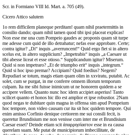
Scr. in Formiano VIII Id. Mart. a. 705 (49).
Cicero Attico
salutem
1
o
rem
difficilem
plane
que
perditam!
quam
nihil
praetermittis
in
consilio
dando;
quam
nihil
tamen
quod
tibi
ipsi
placeat
explicas!
Non
esse
me
una
cum
Pompeio
gaudes
ac
proponis
quam
sit
turpe
me
adesse
cum
quid
de
illo
detrahatur;
nefas
esse
approbare.
Certe;
contra
igitur?
„
Di
“
inquis
„
averruncent
!“
Quid
ergo
fiet
si
in
altero
scelus
est,
in
altero
supplicium?
„
Impetrabis
“
inquis
„
a
Caesare
ut
tibi
abesse
liceat
et
esse
otioso
.“
Supplicandum
igitur?
Miserum.
Quid
si
non
impetraro?
„
Et
de
triumpho
erit
“
inquis
„
integrum
.“
Quid
si
hoc
ipso
premar?
Accipiam?
Quid
foedius?
Negem?
Repudiari
se
totum,
magis
etiam
quam
olim
in
xxviratu,
putabit.
Ac
solet,
cum
se
purgat,
in
me
conferre
omnem
illorum
temporum
culpam.
Ita
me
sibi
fuisse
inimicum
ut
ne
honorem
quidem
a
se
accipere
vellem.
Quanto
nunc
hoc
idem
accipiet
asperius!
Tanto
scilicet
quanto
et
honos
hic
illo
est
amplior
et
ipse
robustior.
2
Nam
quod
negas
te
dubitare
quin
magna
in
offensa sim
apud
Pompeium
hoc
tempore,
non
video
causam
cur
ita
sit
hoc
quidem
tempore.
Qui
enim
amisso
Corfinio
denique
certiorem
me
sui
consili
fecit,
is
queretur
Brundisium
me
non
venisse
cum
inter
me
et
Brundisium
Caesar
esset?
Deinde
etiam
scit
ἀπαρρησίαστον
esse
in
ea
causa
querelam
suam.
Me
putat
de
municipiorum
imbecillitate,
de