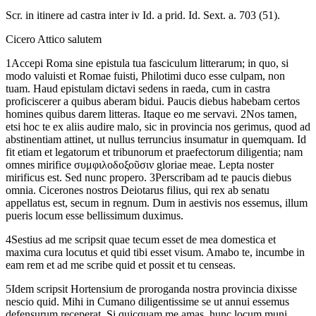
Scr. in itinere ad castra inter iv Id. a prid. Id. Sext. a. 703 (51).
Cicero Attico
salutem
1
Accepi
Roma
sine
epistula
tua
fasciculum
litterarum;
in
quo,
si
modo
valuisti
et
Romae
fuisti,
Philotimi
duco
esse
culpam,
non
tuam.
Haud
epistulam
dictavi
sedens
in
raeda,
cum
in
castra
proficiscerer
a
quibus
aberam
bidui.
Paucis
diebus
habebam
certos
homines
quibus
darem
litteras.
Itaque
eo
me
servavi.
2
Nos
tamen,
etsi
hoc
te
ex
aliis
audire
malo,
sic
in
provincia
nos
gerimus,
quod
ad
abstinentiam
attinet,
ut
nullus
terruncius
insumatur
in
quemquam.
Id
fit
etiam
et
legatorum
et
tribunorum
et
praefectorum
diligentia;
nam
omnes
mirifice
συμφιλοδοξοῦσιν
gloriae
meae.
Lepta
noster
mirificus
est.
Sed
nunc
propero.
3
Perscribam
ad
te
paucis
diebus
omnia.
Cicerones
nostros
Deiotarus
filius,
qui
rex
ab
senatu
appellatus est
,
secum
in
regnum.
Dum
in
aestivis
nos
essemus,
illum
pueris
locum
esse
bellissimum
duximus.
4
Sestius
ad
me
scripsit
quae
tecum
esset
de
mea
domestica
et
maxima
cura
locutus
et
quid
tibi
esset
visum.
Amabo
te,
incumbe
in
eam
rem
et
ad
me
scribe
quid
et
possit
et
tu
censeas.
5
Idem
scripsit
Hortensium
de
proroganda
nostra
provincia
dixisse
nescio
quid.
Mihi
in
Cumano
diligentissime
se
ut
annui
essemus
defensurum
receperat.
Si
quicquam
me
amas,
hunc
locum
muni.