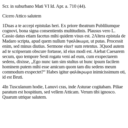
Scr. in suburbano Mati VI Id. Apr. a. 710 (44).
Cicero Attico
salutem
1
Duas
a
te
accepi
epistulas
heri.
Ex
priore
theatrum
Publilium
que
cognovi,
bona
signa
consentientis
multitudinis.
Plausus
vero
L.
Cassio
datus
etiam
facetus
mihi
quidem
visus est
.
2
Altera
epistula
de
Madaro
scripta,
apud
quem
nullum
†
φαλάκωμα
,
ut
putas.
Processit
enim,
sed
minus
diutius.
Sermone
eius
†
sum
retentus.
3
Quod
autem
ad
te
scripseram
obscure
fortasse,
id
eius modi
est.
Aiebat
Caesarem
secum,
quo
tempore
Sesti
rogatu
veni
ad
eum,
cum
exspectarem
sedens,
dixisse,
„
Ego
nunc
tam
sim
stultus
ut
hunc
ipsum
facilem
hominem
putem
mihi
esse
amicum
quom
tam
diu
sedens
meum
commodum
exspectet
?“
Habes
igitur
φαλάκρωμα
inimicissimum
oti,
id
est
Bruti.
4
In
Tusculanum
hodie,
Lanuvi
cras,
inde
Asturae
cogitabam.
Piliae
paratum est
hospitium,
sed
vellem
Atticam.
Verum
tibi
ignosco.
Quarum
utrique
salutem.