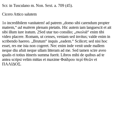
Scr. in Tusculano m. Non. Sext. a. 709 (45).
Cicero Attico
salutem
1
o
incredibilem
vanitatem!
ad
patrem
„
domo
sibi
carendum
propter
matrem
,“
ad
matrem
plenam
pietatis.
Hic
autem
iam
languescit
et
ait
sibi
illum
iure
iratum.
2
Sed
utar
tuo
consilio;
„
σκολιὰ
“
enim
tibi
video
placere.
Romam,
ut
censes,
veniam
sed
invitus;
valde
enim
in
scribendo
haereo.
„
Brutum
“
inquis
„
eadem
.“
Scilicet;
sed
nisi
hoc
esset,
res
me
ista
non
cogeret.
Nec
enim
inde
venit
unde
mallem
neque
diu
afuit
neque
ullam
litteram
ad
me.
Sed
tamen
scire
aveo
qualis
ei
totius
itineris
summa
fuerit.
Libros
mihi
de
quibus
ad
te
antea
scripsi
velim
mittas
et
maxime
Φαίδρου περὶ Θεῶν
et
ΠΑΛΙΔΟΣ
.